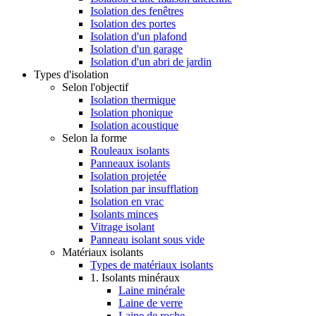
Isolation des fenêtres
Isolation des portes
Isolation d'un plafond
Isolation d'un garage
Isolation d'un abri de jardin
Types d'isolation
Selon l'objectif
Isolation thermique
Isolation phonique
Isolation acoustique
Selon la forme
Rouleaux isolants
Panneaux isolants
Isolation projetée
Isolation par insufflation
Isolation en vrac
Isolants minces
Vitrage isolant
Panneau isolant sous vide
Matériaux isolants
Types de matériaux isolants
1. Isolants minéraux
Laine minérale
Laine de verre
Laine de roche