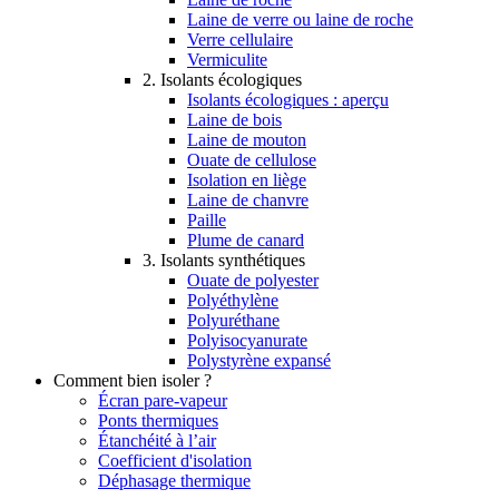
Laine de verre ou laine de roche
Verre cellulaire
Vermiculite
2. Isolants écologiques
Isolants écologiques : aperçu
Laine de bois
Laine de mouton
Ouate de cellulose
Isolation en liège
Laine de chanvre
Paille
Plume de canard
3. Isolants synthétiques
Ouate de polyester
Polyéthylène
Polyuréthane
Polyisocyanurate
Polystyrène expansé
Comment bien isoler ?
Écran pare-vapeur
Ponts thermiques
Étanchéité à l’air
Coefficient d'isolation
Déphasage thermique